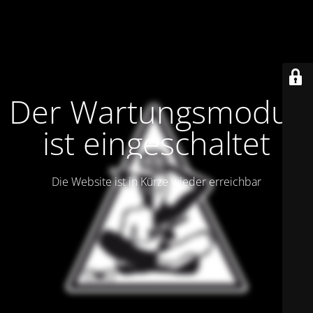
Der Wartungsmodus
ist eingeschaltet
Die Website ist in Kürze wieder erreichbar