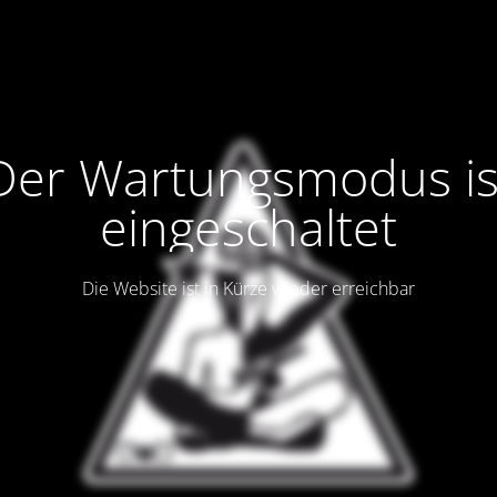
Der Wartungsmodus is
eingeschaltet
Die Website ist in Kürze wieder erreichbar