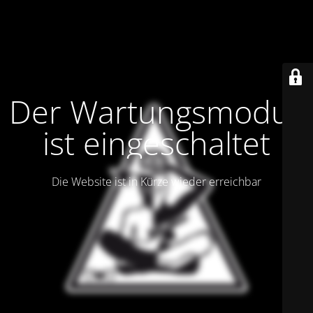
Der Wartungsmodus
ist eingeschaltet
Die Website ist in Kürze wieder erreichbar