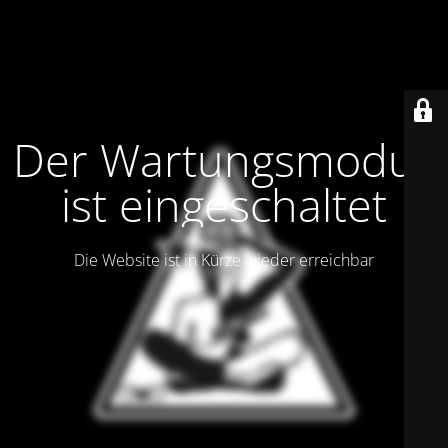
Der Wartungsmodus
ist eingeschaltet
Die Website ist in Kürze wieder erreichbar