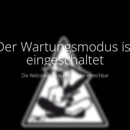
Der Wartungsmodus is
eingeschaltet
Die Website ist in Kürze wieder erreichbar