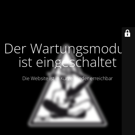
Der Wartungsmodus
ist eingeschaltet
Die Website ist in Kürze wieder erreichbar