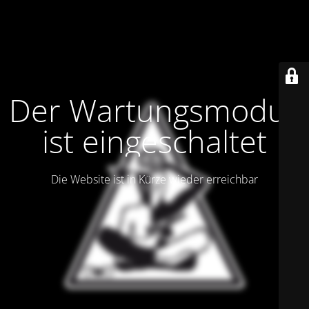
Der Wartungsmodus
ist eingeschaltet
Die Website ist in Kürze wieder erreichbar