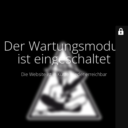
Der Wartungsmodus
ist eingeschaltet
Die Website ist in Kürze wieder erreichbar