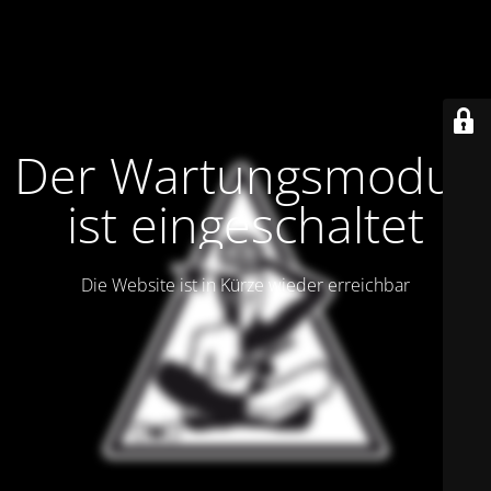
Der Wartungsmodus
ist eingeschaltet
Die Website ist in Kürze wieder erreichbar