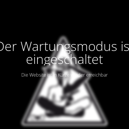
Der Wartungsmodus is
eingeschaltet
Die Website ist in Kürze wieder erreichbar