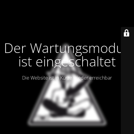
Der Wartungsmodus
ist eingeschaltet
Die Website ist in Kürze wieder erreichbar