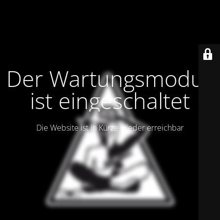
Der Wartungsmodus
ist eingeschaltet
Die Website ist in Kürze wieder erreichbar