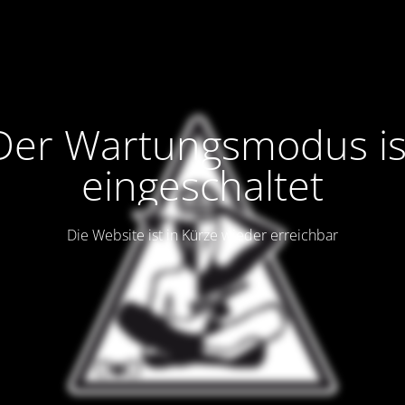
Der Wartungsmodus is
eingeschaltet
Die Website ist in Kürze wieder erreichbar