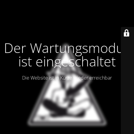
Der Wartungsmodus
ist eingeschaltet
Die Website ist in Kürze wieder erreichbar