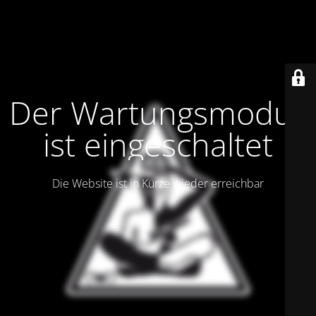
Der Wartungsmodus
ist eingeschaltet
Die Website ist in Kürze wieder erreichbar