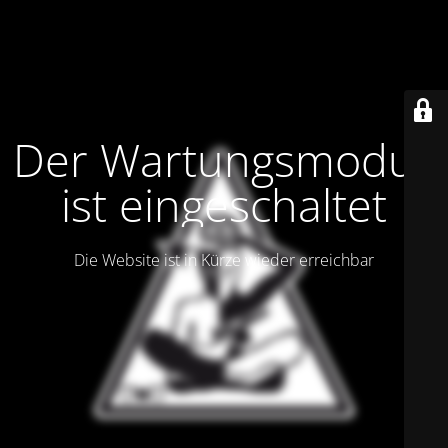
Der Wartungsmodus
ist eingeschaltet
Die Website ist in Kürze wieder erreichbar