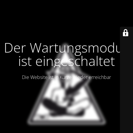
Der Wartungsmodus
ist eingeschaltet
Die Website ist in Kürze wieder erreichbar