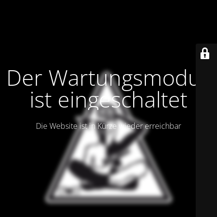
Der Wartungsmodus
ist eingeschaltet
Die Website ist in Kürze wieder erreichbar