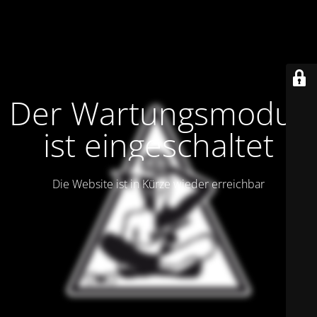
Der Wartungsmodus
ist eingeschaltet
Die Website ist in Kürze wieder erreichbar