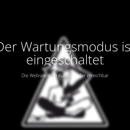
Der Wartungsmodus is
eingeschaltet
Die Website ist in Kürze wieder erreichbar