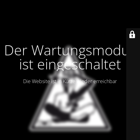
Der Wartungsmodus
ist eingeschaltet
Die Website ist in Kürze wieder erreichbar