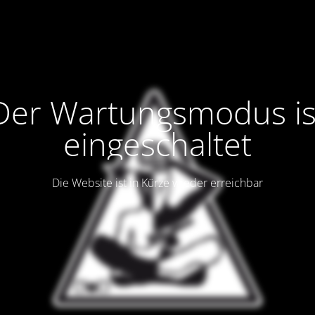
Der Wartungsmodus is
eingeschaltet
Die Website ist in Kürze wieder erreichbar