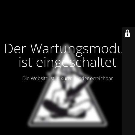
Der Wartungsmodus
ist eingeschaltet
Die Website ist in Kürze wieder erreichbar