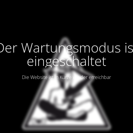
Der Wartungsmodus is
eingeschaltet
Die Website ist in Kürze wieder erreichbar