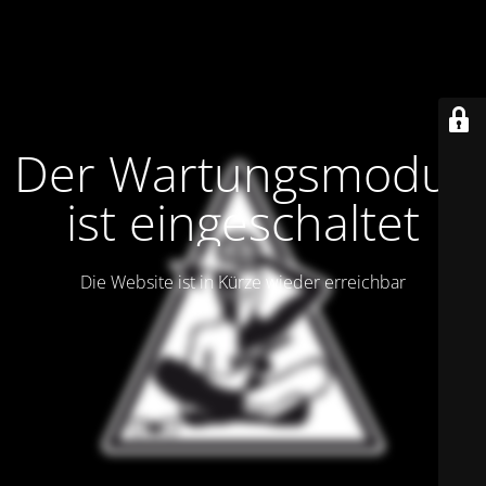
Der Wartungsmodus
ist eingeschaltet
Die Website ist in Kürze wieder erreichbar