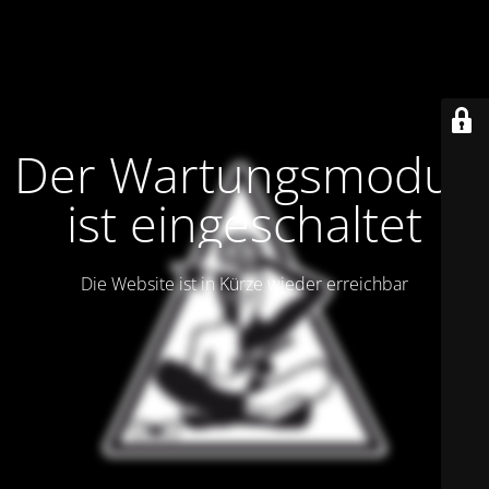
Der Wartungsmodus
ist eingeschaltet
Die Website ist in Kürze wieder erreichbar