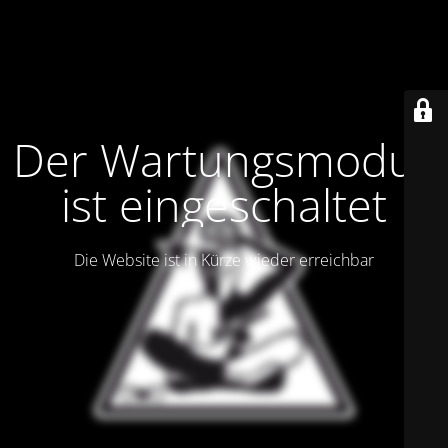
Der Wartungsmodus
ist eingeschaltet
Die Website ist in Kürze wieder erreichbar