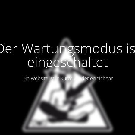
Der Wartungsmodus is
eingeschaltet
Die Website ist in Kürze wieder erreichbar