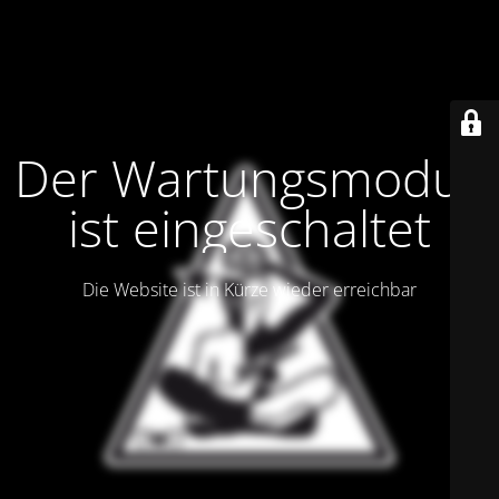
Der Wartungsmodus
ist eingeschaltet
Die Website ist in Kürze wieder erreichbar