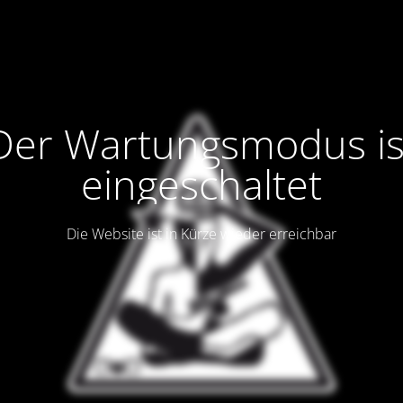
Der Wartungsmodus is
eingeschaltet
Die Website ist in Kürze wieder erreichbar