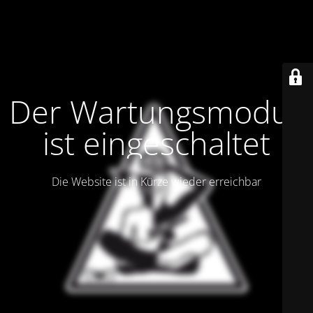
Der Wartungsmodus
ist eingeschaltet
Die Website ist in Kürze wieder erreichbar