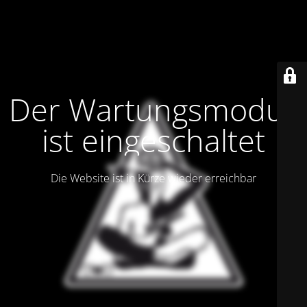
Der Wartungsmodus
ist eingeschaltet
Die Website ist in Kürze wieder erreichbar